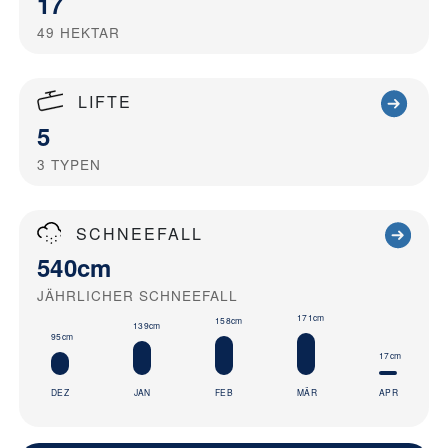
17
49
HEKTAR
LIFTE
5
3
TYPEN
SCHNEEFALL
540cm
JÄHRLICHER SCHNEEFALL
171cm
158cm
139cm
95cm
17cm
DEZ
JAN
FEB
MÄR
APR