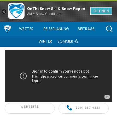
OnTheSnow Ski & Snow Report
ÖFFNEN
Ski & Snow Conditions
WETTER
REISEPLANUNG
BEITRÄGE
WINTER
SOMMER
SKIINFO+ PARTNER
WEBSEITE
(530) 587-9444