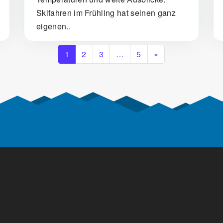
Skifahren im Frühling hat seinen ganz
eigenen..
1
2
3
…
5
»