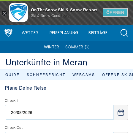
OnTheSnow Ski & Snow Report
ÖFFNEN
Ski & Snow Conditions
WETTER
REISEPLANUNG
BEITRÄGE
WINTER
SOMMER
Unterkünfte in Meran
GUIDE
SCHNEEBERICHT
WEBCAMS
OFFENE SKIG
Plane Deine Reise
Check In
Check Out