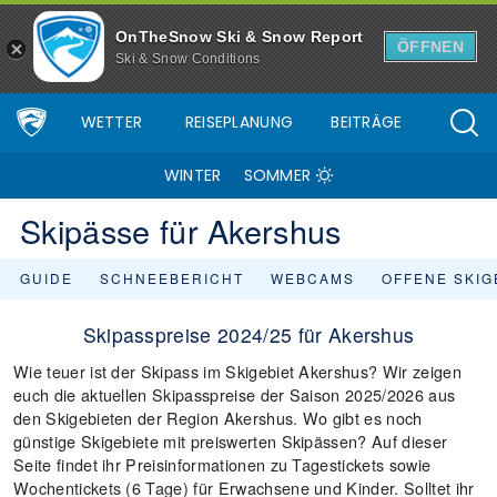
OnTheSnow Ski & Snow Report
ÖFFNEN
Ski & Snow Conditions
WETTER
REISEPLANUNG
BEITRÄGE
WINTER
SOMMER
Skipässe für Akershus
GUIDE
SCHNEEBERICHT
WEBCAMS
OFFENE SKIG
Skipasspreise 2024/25 für Akershus
Wie teuer ist der Skipass im Skigebiet Akershus? Wir zeigen
euch die aktuellen Skipasspreise der Saison 2025/2026 aus
den Skigebieten der Region Akershus. Wo gibt es noch
günstige Skigebiete mit preiswerten Skipässen? Auf dieser
Seite findet ihr Preisinformationen zu Tagestickets sowie
Wochentickets (6 Tage) für Erwachsene und Kinder. Solltet ihr