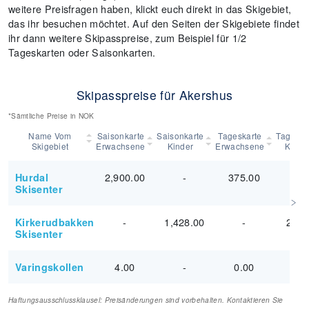
weitere Preisfragen haben, klickt euch direkt in das Skigebiet,
das ihr besuchen möchtet. Auf den Seiten der Skigebiete findet
ihr dann weitere Skipasspreise, zum Beispiel für 1/2
Tageskarten oder Saisonkarten.
Skipasspreise für Akershus
*Sämtliche Preise in NOK
Name Vom
Saisonkarte
Saisonkarte
Tageskarte
Tageska
Skigebiet
Erwachsene
Kinder
Erwachsene
Kinde
2,900.00
-
375.00
0.0
Hurdal
Skisenter
-
1,428.00
-
260.
Kirkerudbakken
Skisenter
4.00
-
0.00
-
Varingskollen
Haftungsausschlussklausel: Preisänderungen sind vorbehalten. Kontaktieren Sie