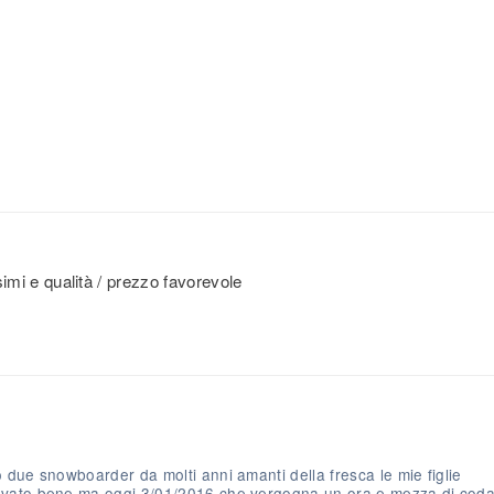
ssimi e qualità / prezzo favorevole
due snowboarder da molti anni amanti della fresca le mie figlie
ovato bene ma oggi 3/01/2016 che vergogna un ora e mezza di cod