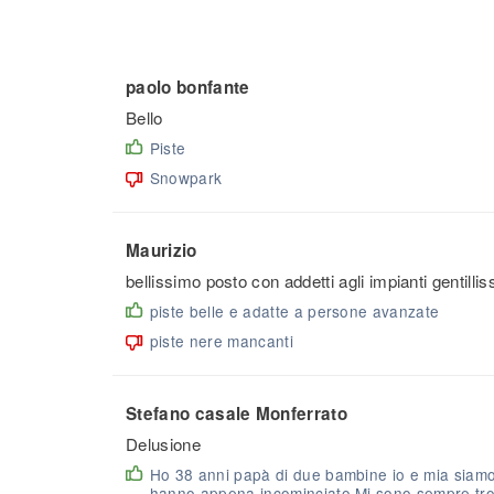
paolo bonfante
Bello
Piste
Snowpark
Maurizio
bellissimo posto con addetti agli impianti gentilli
piste belle e adatte a persone avanzate
piste nere mancanti
Stefano casale Monferrato
Delusione
Ho 38 anni papà di due bambine io e mia siamo 
hanno appena incominciato.Mi sono sempre tr