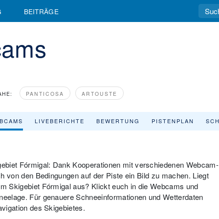
G
BEITRÄGE
cams
AHE:
PANTICOSA
ARTOUSTE
BCAMS
LIVEBERICHTE
BEWERTUNG
PISTENPLAN
SCH
gebiet Fórmigal: Dank Kooperationen mit verschiedenen Webcam-
uch von den Bedingungen auf der Piste ein Bild zu machen. Liegt
 im Skigebiet Fórmigal aus? Klickt euch in die Webcams und
chneelage. Für genauere Schneeinformationen und Wetterdaten
avigation des Skigebietes.