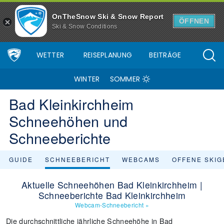
OnTheSnow Ski & Snow Report
ÖFFNEN
Ski & Snow Conditions
WETTER
REISEPLANUNG
BEITRÄGE
WINTER
SOMMER
Bad Kleinkirchheim
Schneehöhen und
Schneeberichte
GUIDE
SCHNEEBERICHT
WEBCAMS
OFFENE SKIG
Aktuelle Schneehöhen Bad Kleinkirchheim |
Schneeberichte Bad Kleinkirchheim
Webcam-Schneebericht
»
Die durchschnittliche jährliche Schneehöhe in Bad