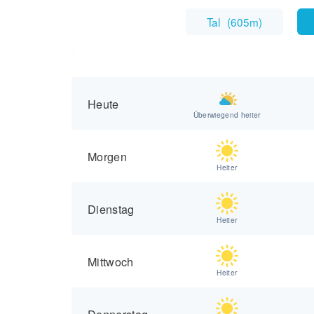
Tal
(
605m
)
Heute
Überwiegend heiter
Morgen
Heiter
Dienstag
Heiter
Mittwoch
Heiter
Donnerstag