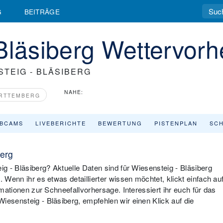
G
BEITRÄGE
Bläsiberg Wettervor
STEIG - BLÄSIBERG
NAHE:
RTTEMBERG
BCAMS
LIVEBERICHTE
BEWERTUNG
PISTENPLAN
SCH
berg
ig - Bläsiberg? Aktuelle Daten sind für Wiesensteig - Bläsiberg
. Wenn ihr es etwas detaillierter wissen möchtet, klickt einfach au
rmationen zur Schneefallvorhersage. Interessiert ihr euch für das
iesensteig - Bläsiberg, empfehlen wir einen Klick auf die