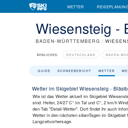
WETTER
REISEPLANUN
Wiesensteig - 
BADEN-WÜRTTEMBERG
/
WIESEN
ÄHNLICHES:
DEUTSCHLAND
BADEN-WÜ
GUIDE
SCHNEEBERICHT
WETTER
WE
Wetter im Skigebiet Wiesensteig - Bläsi
Wie ist das Wetter aktuell im Skigebiet Wiesenste
sind: Heiter, 24/27 C° im Tal und C°, 2 km/h Wind
den Tab "Detail-Wetter". Dort findet ihr auch Info
Wetter in den nächsten sibenTagen im Skigebiet W
Langzeitvorhersage.