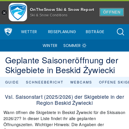
OnTheSnow Ski & Snow Report
ÖFFNEN
Ski & Snow Conditions
WETTER
REISEPLANUNG
BEITRÄGE
WINTER
SOMMER
Geplante Saisoneröffnung der
Skigebiete in Beskid Żywiecki
GUIDE
SCHNEEBERICHT
WEBCAMS
OFFENE SKIG
Vsl. Saisonstart (2025/2026) der Skigebiete in der
Region Beskid Żywiecki
Wann öffnen die Skigebiete in Beskid Żywiecki für die Skisaison
2026/27? In dieser Liste findet ihr alle geplanten
Öffnungszeiten. Wichtiger Hinweis: Die Angaben der