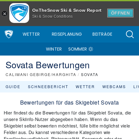
OnTheSnow Ski & Snow Report
ÖFFNEN
Ski & Snow Conditions
WETTER
REISEPLANUNG
BEITRÄGE
WINTER
SOMMER
Sovata Bewertungen
CALIMANI GEBIRGE/HARGHITA
/
SOVATA
GUIDE
SCHNEEBERICHT
WETTER
WEBCAMS
L
Bewertungen für das Skigebiet Sovata
Hier findest du die Bewertungen für das Skigebiet Sovata, die
unsere Skiinfo-Nutzer abgegeben haben. Wenn du das
Skigebiet selbst bewerten möchtest, fülle bitte möglichst viele
Felder aus. Du kannst verschiedene Kategorien wie
Familienfreundlichkeit, Pistenqualität, Snowpark oder das