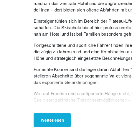
rund um das zentrale Hotel und die angrenzenden
del Inca – dort bieten sich offene Abfahrten mit 
Einsteiger fühlen sich im Bereich der Plateau-Lif
schaffen. Die Skischule bietet hier professionel
nah am Hotel und ist bei Familien besonders gefr
Fortgeschrittene und sportliche Fahrer finden ihr
die zügig zu fahren sind und eine Kombination au
Höhe und strategisch eingesetzte Beschneiungs
Für echte Könner sind die legendären Abfahrten "
steileren Abschnitte über sogenannte Va-et-vient-L
das exponierte Gelände bringen.
Wer auf Freeride und unpräparierte Hänge steht, 
See bietet zahlreiche Tiefschneemöglichkeiten –
den begehrtesten Lines der Anden. Heliskiing-Au
abgelegene Zonen.
Weiterlesen
Snowparks sind in Portillo eher nebensächlich, doc
Die Mischung aus alpinem Gelände, ursprünglicher