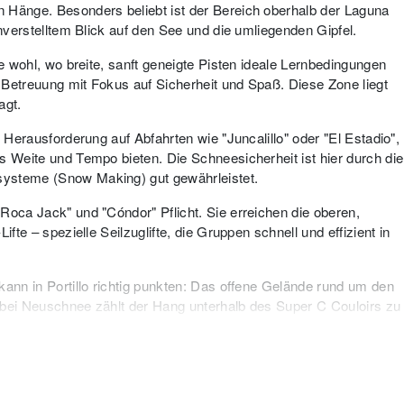
 Hänge. Besonders beliebt ist der Bereich oberhalb der Laguna
unverstelltem Blick auf den See und die umliegenden Gipfel.
te wohl, wo breite, sanft geneigte Pisten ideale Lernbedingungen
le Betreuung mit Fokus auf Sicherheit und Spaß. Diese Zone liegt
agt.
e Herausforderung auf Abfahrten wie "Juncalillo" oder "El Estadio",
s Weite und Tempo bieten. Die Schneesicherheit ist hier durch die
systeme (Snow Making) gut gewährleistet.
Roca Jack" und "Cóndor" Pflicht. Sie erreichen die oberen,
ifte – spezielle Seilzuglifte, die Gruppen schnell und effizient in
kann in Portillo richtig punkten: Das offene Gelände rund um den
 bei Neuschnee zählt der Hang unterhalb des Super C Couloirs zu
sflüge bringen zudem erfahrene Skifahrer noch weiter in
h wer auf weite, natürliche Lines steht, findet hier sein Paradies.
 Natur und der klaren Strukturierung der Lifte sorgt für eine