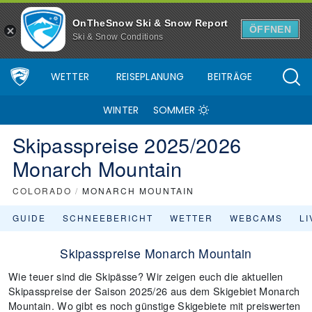
OnTheSnow Ski & Snow Report
ÖFFNEN
Ski & Snow Conditions
WETTER
REISEPLANUNG
BEITRÄGE
WINTER
SOMMER
Skipasspreise 2025/2026
Monarch Mountain
COLORADO
/
MONARCH MOUNTAIN
GUIDE
SCHNEEBERICHT
WETTER
WEBCAMS
L
Skipasspreise Monarch Mountain
Wie teuer sind die Skipässe? Wir zeigen euch die aktuellen
Skipasspreise der Saison 2025/26 aus dem Skigebiet Monarch
Mountain. Wo gibt es noch günstige Skigebiete mit preiswerten