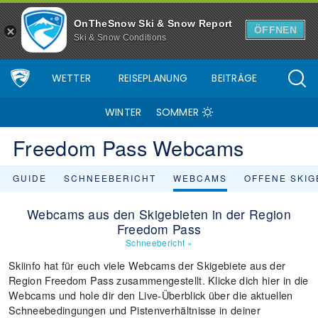
OnTheSnow Ski & Snow Report
ÖFFNEN
Ski & Snow Conditions
WETTER
REISEPLANUNG
BEITRÄGE
WINTER
SOMMER
Freedom Pass Webcams
GUIDE
SCHNEEBERICHT
WEBCAMS
OFFENE SKIG
Webcams aus den Skigebieten in der Region
Freedom Pass
Schneebericht
»
Skiinfo hat für euch viele Webcams der Skigebiete aus der
Region Freedom Pass zusammengestellt. Klicke dich hier in die
Webcams und hole dir den Live-Überblick über die aktuellen
Schneebedingungen und Pistenverhältnisse in deiner