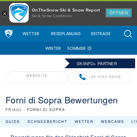
OnTheSnow Ski & Snow Report
ÖFFNEN
Ski & Snow Conditions
WETTER
REISEPLANUNG
BEITRÄGE
WINTER
SOMMER
SKIINFO+ PARTNER
WEBSEITE
+39 0433 88208
Forni di Sopra Bewertungen
FRIAUL
/
FORNI DI SOPRA
GUIDE
SCHNEEBERICHT
WETTER
WEBCAMS
L