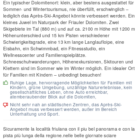
Ein typischer Dolomitenort: klein, aber bestens ausgestattet für
Sommer- und Wintertourismus, nie überfüllt, erschwinglich –
lediglich das Après-Ski-Angebot könnte verbessert werden. Ein
kleines Juwel im Naturpark der Friauler Dolomiten. Zwei
Skigebiete im Tal (880 m) und auf ca. 2100 m Höhe mit 1200 m
Höhenunterschied und 15 km Pisten verschiedener
Schwierigkeitsgrade, eine 13 km lange Langlaufloipe, eine
Eisbahn, ein Schwimmbad, ein Fitnessstudio, ein
Wellnesscenter und Familienspielplätze.
Schneeschuhwanderungen, Höhenexkursionen, Skitouren und
Klettern sind im Sommer wie im Winter möglich. Ein idealer Ort
für Familien mit Kindern – unbedingt besuchen!
Ruhige Lage, hervorragende Möglichkeiten für Familien mit
Kindern, grüne Umgebung, unzählige Naturerlebnisse, kein
gesellschaftliches Leben, ohne Auto erreichbar,
atemberaubender Blick auf die Dolomiten,
Nicht sehr nah an städtischen Zentren, das Après-Ski-
Angebot muss verbessert werden, außer im Bereich
Unterhaltung und Sport.
Sicuramente la località friulana con il piu bel panorama e con la
pista più lunga della regione.nelle belle giornate sciare