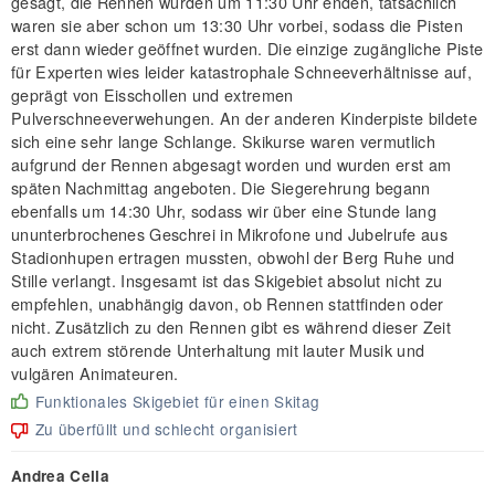
gesagt, die Rennen würden um 11:30 Uhr enden, tatsächlich
waren sie aber schon um 13:30 Uhr vorbei, sodass die Pisten
erst dann wieder geöffnet wurden. Die einzige zugängliche Piste
für Experten wies leider katastrophale Schneeverhältnisse auf,
geprägt von Eisschollen und extremen
Pulverschneeverwehungen. An der anderen Kinderpiste bildete
sich eine sehr lange Schlange. Skikurse waren vermutlich
aufgrund der Rennen abgesagt worden und wurden erst am
späten Nachmittag angeboten. Die Siegerehrung begann
ebenfalls um 14:30 Uhr, sodass wir über eine Stunde lang
ununterbrochenes Geschrei in Mikrofone und Jubelrufe aus
Stadionhupen ertragen mussten, obwohl der Berg Ruhe und
Stille verlangt. Insgesamt ist das Skigebiet absolut nicht zu
empfehlen, unabhängig davon, ob Rennen stattfinden oder
nicht. Zusätzlich zu den Rennen gibt es während dieser Zeit
auch extrem störende Unterhaltung mit lauter Musik und
vulgären Animateuren.
Funktionales Skigebiet für einen Skitag
Zu überfüllt und schlecht organisiert
Andrea Cella