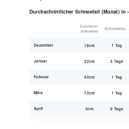
Durchschnittlicher Schneefall (Monat) in -
Durchschn.
Schneefalltage:
Schneefall
Dezember
16cm
1 Tag
Januar
32cm
2 Tage
Februar
42cm
1 Tag
März
12cm
1 Tag
April
0cm
0 Tage