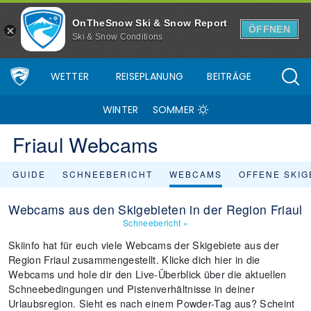
OnTheSnow Ski & Snow Report
ÖFFNEN
Ski & Snow Conditions
WETTER
REISEPLANUNG
BEITRÄGE
WINTER
SOMMER
Friaul Webcams
GUIDE
SCHNEEBERICHT
WEBCAMS
OFFENE SKIG
Webcams aus den Skigebieten in der Region Friaul
Schneebericht
»
Skiinfo hat für euch viele Webcams der Skigebiete aus der
Region Friaul zusammengestellt. Klicke dich hier in die
Webcams und hole dir den Live-Überblick über die aktuellen
Schneebedingungen und Pistenverhältnisse in deiner
Urlaubsregion. Sieht es nach einem Powder-Tag aus? Scheint