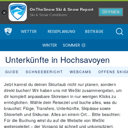
OnTheSnow Ski & Snow Report
ÖFFNEN
Ski & Snow Conditions
WETTER
REISEPLANUNG
BEITRÄGE
WINTER
SOMMER
Unterkünfte in Hochsavoyen
GUIDE
SCHNEEBERICHT
WEBCAMS
OFFENE SKIG
Jetzt kannst du deinen Skiurlaub nicht nur planen, sondern
direkt buchen! Wir haben uns mit WeSki zusammengetan, um
dir komplett anpassbare Skireisen in nur wenigen Klicks zu
ermöglichen. Wähle dein Reiseziel und buche alles, was du
brauchst: Flüge, Transfers, Unterkünfte, Skipässe sowie
Skiverleih und Skikurse. Alles an einem Ort… Bitte beachten:
Für die Buchung wirst du auf die Website von WeSki
weitergeleitet – der Vorgang ist schnell und unkompliziert,