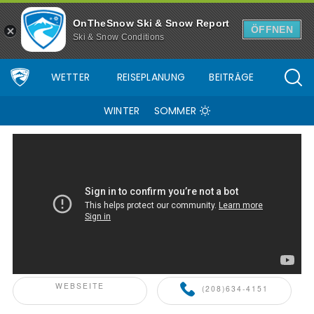
Skigebiet Brundage Mountain Resort - Skiinfo.de
OnTheSnow Ski & Snow Report
ÖFFNEN
Ski & Snow Conditions
WETTER
REISEPLANUNG
BEITRÄGE
WINTER
SOMMER
SKIINFO+ PARTNER
WEBSEITE
(208)634-4151