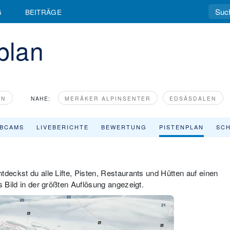
G
BEITRÄGE
plan
ÄN
NAHE:
MERÅKER ALPINSENTER
EDSÅSDALEN
BCAMS
LIVEBERICHTE
BEWERTUNG
PISTENPLAN
SCH
tdeckst du alle Lifte, Pisten, Restaurants und Hütten auf einen
s Bild in der größten Auflösung angezeigt.