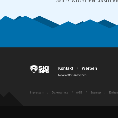
830 19 STORLIEN, JAMTLA
Kontakt
/
Werben
Newsletter anmelden
Impressum
/
Datenschutz
/
AGB
/
Sitemap
/
Einhei