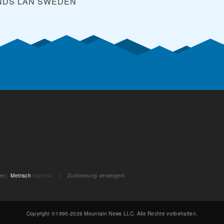
NDS LÄN
SWEDEN
ten
:
Metrisch
Imperial
/
Zustimmung verweigern
Copyright ©1995-2026 Mountain News LLC. Alle Rechte vorbehalten.