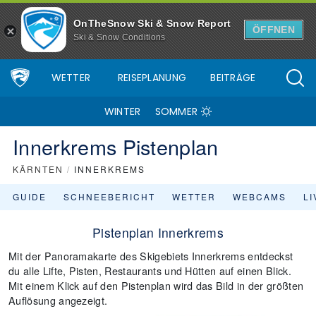
OnTheSnow Ski & Snow Report
ÖFFNEN
Ski & Snow Conditions
WETTER
REISEPLANUNG
BEITRÄGE
WINTER
SOMMER
Innerkrems Pistenplan
KÄRNTEN
/
INNERKREMS
GUIDE
SCHNEEBERICHT
WETTER
WEBCAMS
L
Pistenplan Innerkrems
Mit der Panoramakarte des Skigebiets Innerkrems entdeckst
du alle Lifte, Pisten, Restaurants und Hütten auf einen Blick.
Mit einem Klick auf den Pistenplan wird das Bild in der größten
Auflösung angezeigt.