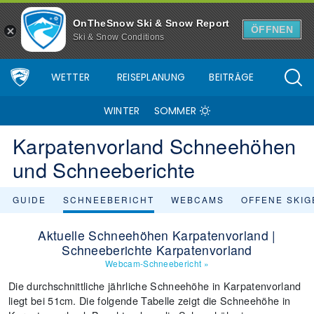
OnTheSnow Ski & Snow Report
ÖFFNEN
Ski & Snow Conditions
WETTER
REISEPLANUNG
BEITRÄGE
WINTER
SOMMER
Karpatenvorland Schneehöhen
und Schneeberichte
GUIDE
SCHNEEBERICHT
WEBCAMS
OFFENE SKIG
Aktuelle Schneehöhen Karpatenvorland |
Schneeberichte Karpatenvorland
Webcam-Schneebericht
»
Die durchschnittliche jährliche Schneehöhe in Karpatenvorland
liegt bei 51cm. Die folgende Tabelle zeigt die Schneehöhe in