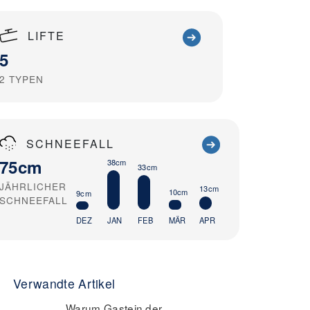
LIFTE
5
2
TYPEN
SCHNEEFALL
75cm
38cm
33cm
JÄHRLICHER
13cm
10cm
9cm
SCHNEEFALL
DEZ
JAN
FEB
MÄR
APR
Verwandte Artikel
Warum Gastein der