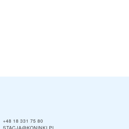
uszkowce -
Grapa Ski -
VIEW
VIEW
orsztyn Ski
Litwinka
(Czarna Góra)
+48 18 331 75 80
STACJA@KONINKI.PL