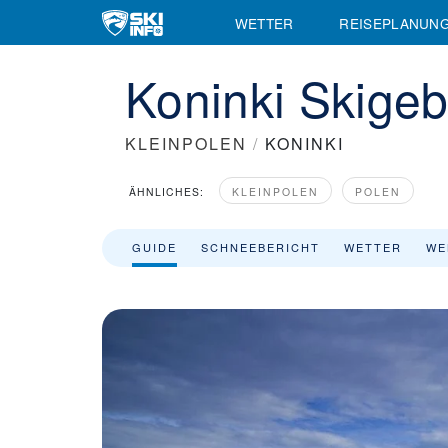
Skigebiet Koninki - Skiinfo.de
WETTER
REISEPLANUN
Koninki Skigeb
KLEINPOLEN
/
KONINKI
ÄHNLICHES:
KLEINPOLEN
POLEN
GUIDE
SCHNEEBERICHT
WETTER
WE