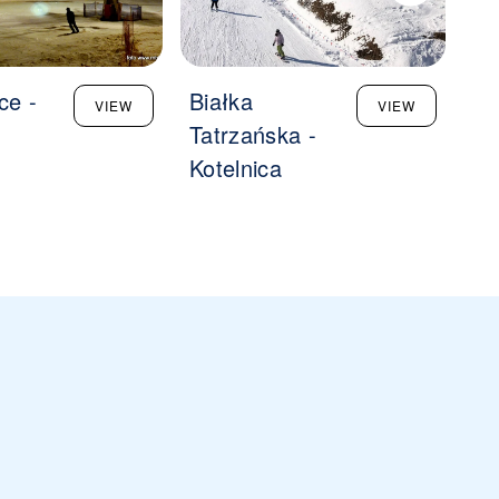
ce -
Białka
Kl
VIEW
VIEW
Tatrzańska -
Cz
Kotelnica