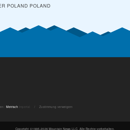
SER POLAND
POLAND
ten
:
Metrisch
Imperial
/
Zustimmung verweigern
Copyright ©1995-2026 Mountain News LLC. Alle Rechte vorbehalten.