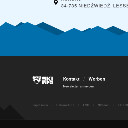
34-735 NIEDŹWIEDŹ, LES
Kontakt
/
Werben
Newsletter anmelden
Impressum
/
Datenschutz
/
AGB
/
Sitemap
/
Einhei