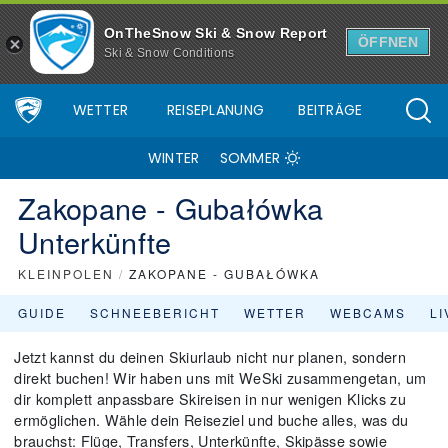
OnTheSnow Ski & Snow Report
ÖFFNEN
Ski & Snow Conditions
WETTER
REISEPLANUNG
BEITRÄGE
WINTER
SOMMER
Zakopane - Gubałówka
Unterkünfte
KLEINPOLEN
/
ZAKOPANE - GUBAŁÓWKA
GUIDE
SCHNEEBERICHT
WETTER
WEBCAMS
L
Jetzt kannst du deinen Skiurlaub nicht nur planen, sondern
direkt buchen! Wir haben uns mit WeSki zusammengetan, um
dir komplett anpassbare Skireisen in nur wenigen Klicks zu
ermöglichen. Wähle dein Reiseziel und buche alles, was du
brauchst: Flüge, Transfers, Unterkünfte, Skipässe sowie