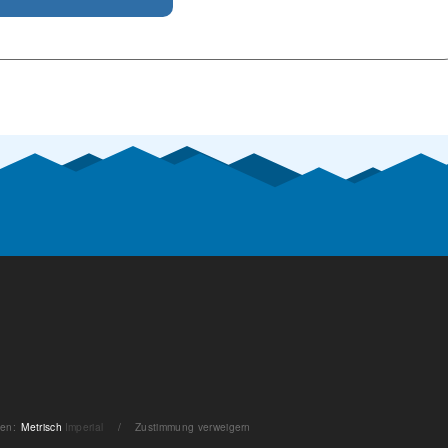
ten
:
Metrisch
Imperial
/
Zustimmung verweigern