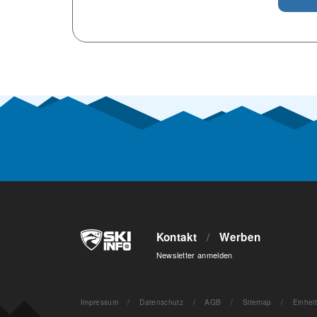
Kontakt
/
Werben
Newsletter anmelden
Impressum
/
Datenschutz
/
AGB
/
Sitemap
/
Einhei