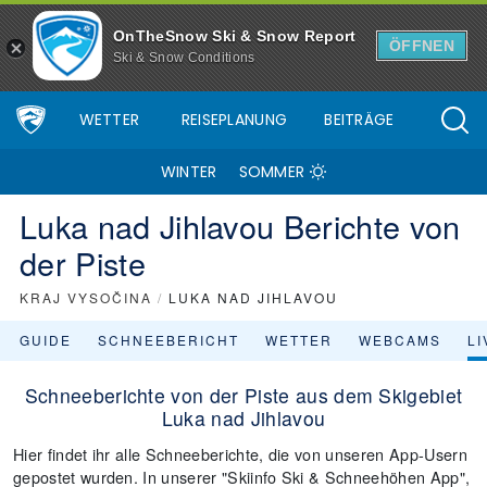
OnTheSnow Ski & Snow Report
ÖFFNEN
Ski & Snow Conditions
WETTER
REISEPLANUNG
BEITRÄGE
WINTER
SOMMER
Luka nad Jihlavou Berichte von
der Piste
KRAJ VYSOČINA
/
LUKA NAD JIHLAVOU
GUIDE
SCHNEEBERICHT
WETTER
WEBCAMS
L
Schneeberichte von der Piste aus dem Skigebiet
Luka nad Jihlavou
Hier findet ihr alle Schneeberichte, die von unseren App-Usern
gepostet wurden. In unserer "Skiinfo Ski & Schneehöhen App",