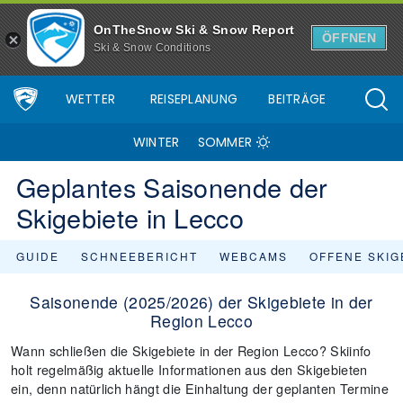
OnTheSnow Ski & Snow Report
ÖFFNEN
Ski & Snow Conditions
WETTER
REISEPLANUNG
BEITRÄGE
WINTER
SOMMER
Geplantes Saisonende der
Skigebiete in Lecco
GUIDE
SCHNEEBERICHT
WEBCAMS
OFFENE SKIG
Saisonende (2025/2026) der Skigebiete in der
Region Lecco
Wann schließen die Skigebiete in der Region Lecco? Skiinfo
holt regelmäßig aktuelle Informationen aus den Skigebieten
ein, denn natürlich hängt die Einhaltung der geplanten Termine