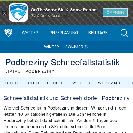
OnTheSnow Ski & Snow Report
ÖFFNEN
Ski & Snow Conditions
WETTER
REISEPLANUNG
BEITRÄGE
WINTER
SOMMER
Podbreziny Schneefallstatistik
LIPTAU
/
PODBREZINY
GUIDE
SCHNEEBERICHT
WETTER
WEBCAMS
L
Schneefallstatistik und Schneehistorie | Podbreziny
Wie viel Schnee ist in Podbreziny in diesem Winter und in den
letzten 10 Skisaisonen gefallen? Die Schneehöhe in
Podbreziny beträgt durchschnittlich . An den 1 Tagen des
Jahres, an denen es im Skigebiet schneite, fiel 6cm
Neuschnee. Diese Zahlen sind der Durchschnitt der letzten 10