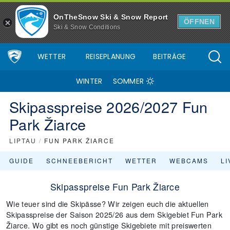
OnTheSnow Ski & Snow Report
ÖFFNEN
Ski & Snow Conditions
WETTER
REISEPLANUNG
BEITRÄGE
WINTER
SOMMER
Skipasspreise 2026/2027 Fun
Park Žiarce
LIPTAU
/
FUN PARK ŽIARCE
GUIDE
SCHNEEBERICHT
WETTER
WEBCAMS
L
Skipasspreise Fun Park Žiarce
Wie teuer sind die Skipässe? Wir zeigen euch die aktuellen
Skipasspreise der Saison 2025/26 aus dem Skigebiet Fun Park
Žiarce. Wo gibt es noch günstige Skigebiete mit preiswerten