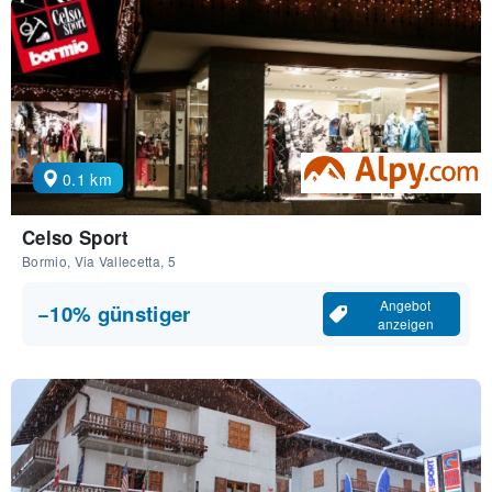
0.1 km
Celso Sport
Bormio, Via Vallecetta, 5
Angebot
−10% günstiger
anzeigen