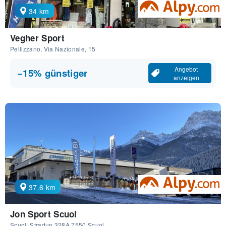
34 km
Vegher Sport
Pellizzano, Via Nazionale, 15
Angebot
−15% günstiger
anzeigen
37.6 km
Jon Sport Scuol
Scuol, Stradun 328A 7550 Scuol