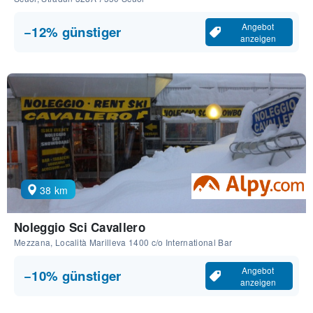
Angebot
−12% günstiger
anzeigen
38 km
Noleggio Sci Cavallero
Mezzana, Località Marilleva 1400 c/o International Bar
Angebot
−10% günstiger
anzeigen