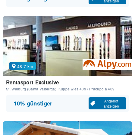
anzeigen
48.7 km
Rentasport Exclusive
St. Walburg (Santa Valburga), Kuppelwies 409 / Pracupola 409
Angebot
−10% günstiger
anzeigen