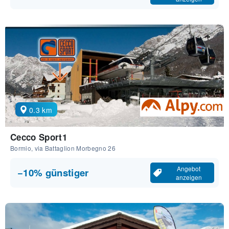
0.3 km
Cecco Sport1
Bormio, via Battaglion Morbegno 26
Angebot
−10% günstiger
anzeigen