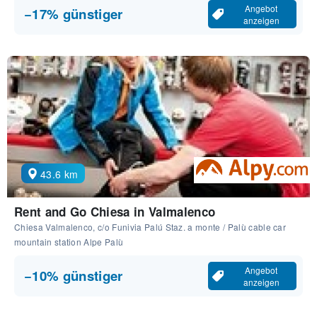
Angebot
−17% günstiger
anzeigen
43.6 km
Rent and Go Chiesa in Valmalenco
Chiesa Valmalenco, c/o Funivia Palú Staz. a monte / Palù cable car
mountain station Alpe Palù
Angebot
−10% günstiger
anzeigen