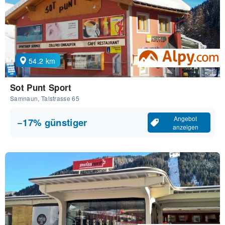
54.2 km
Sot Punt Sport
Samnaun, Talstrasse 65
Angebot
−17% günstiger
anzeigen