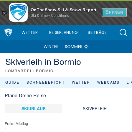
OnTheSnow Ski & Snow Report
ÖFFNEN
Ski & Snow Conditions
WETTER
REISEPLANUNG
BEITRÄGE
WINTER
SOMMER
Skiverleih in Bormio
LOMBARDEI
/
BORMIO
GUIDE
SCHNEEBERICHT
WETTER
WEBCAMS
L
Plane Deine Reise
SKIURLAUB
SKIVERLEIH
Erster Miettag