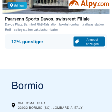
56 km
Paarsenn Sports Davos, swissrent Filiale
Davos Platz, Bahnhof RhB-Talstation Jakobshornbahn/railway station
RnB - valley station Jakobshornbahn
Angebot
−12% günstiger
anzeigen
Bormio
VIA ROMA, 131/A
23032 BORMIO (SO), LOMBARDIA
ITALY