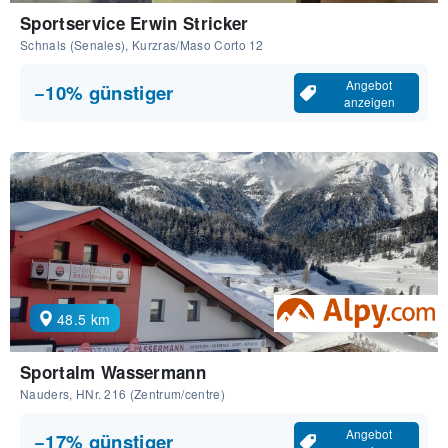
Sportservice Erwin Stricker
Schnals (Senales), Kurzras/Maso Corto 12
Angebot
−10% günstiger
anzeigen
48.5 km
Sportalm Wassermann
Nauders, HNr. 216 (Zentrum/centre)
Angebot
−17% günstiger