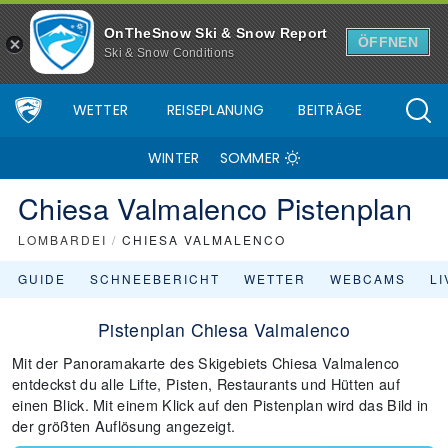
OnTheSnow Ski & Snow Report
ÖFFNEN
Ski & Snow Conditions
WETTER
REISEPLANUNG
BEITRÄGE
WINTER
SOMMER
Chiesa Valmalenco Pistenplan
LOMBARDEI
/
CHIESA VALMALENCO
GUIDE
SCHNEEBERICHT
WETTER
WEBCAMS
L
Pistenplan Chiesa Valmalenco
Mit der Panoramakarte des Skigebiets Chiesa Valmalenco
entdeckst du alle Lifte, Pisten, Restaurants und Hütten auf
einen Blick. Mit einem Klick auf den Pistenplan wird das Bild in
der größten Auflösung angezeigt.