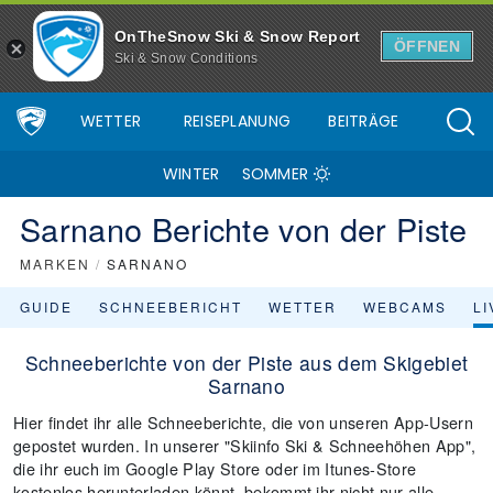
OnTheSnow Ski & Snow Report
ÖFFNEN
Ski & Snow Conditions
WETTER
REISEPLANUNG
BEITRÄGE
WINTER
SOMMER
Sarnano Berichte von der Piste
MARKEN
/
SARNANO
GUIDE
SCHNEEBERICHT
WETTER
WEBCAMS
L
Schneeberichte von der Piste aus dem Skigebiet
Sarnano
Hier findet ihr alle Schneeberichte, die von unseren App-Usern
gepostet wurden. In unserer "Skiinfo Ski & Schneehöhen App",
die ihr euch im Google Play Store oder im Itunes-Store
kostenlos herunterladen könnt, bekommt ihr nicht nur alle