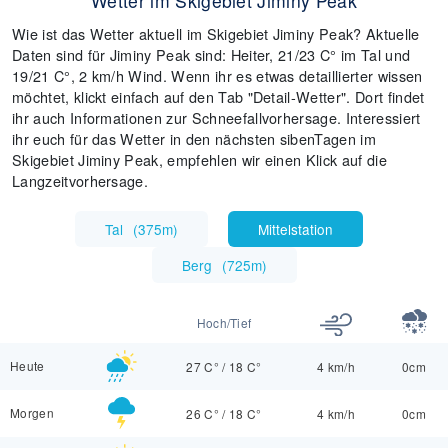
Wetter im Skigebiet Jiminy Peak
Wie ist das Wetter aktuell im Skigebiet Jiminy Peak? Aktuelle
Daten sind für Jiminy Peak sind: Heiter, 21/23 C° im Tal und
19/21 C°, 2 km/h Wind. Wenn ihr es etwas detaillierter wissen
möchtet, klickt einfach auf den Tab "Detail-Wetter". Dort findet
ihr auch Informationen zur Schneefallvorhersage. Interessiert
ihr euch für das Wetter in den nächsten sibenTagen im
Skigebiet Jiminy Peak, empfehlen wir einen Klick auf die
Langzeitvorhersage.
Tal
(
375m
)
Mittelstation
Berg
(
725m
)
Hoch/Tief
Heute
27 C°
/
18 C°
4 km/h
0cm
Morgen
26 C°
/
18 C°
4 km/h
0cm