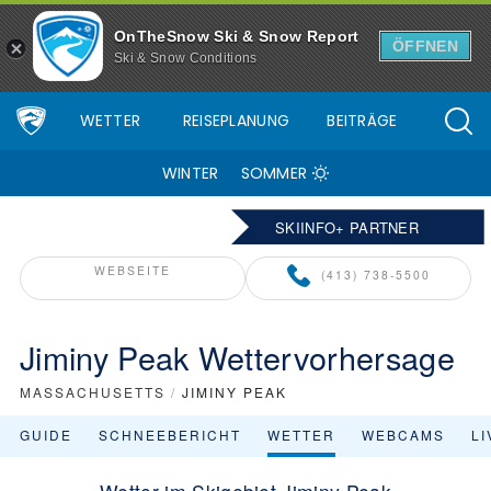
OnTheSnow Ski & Snow Report
ÖFFNEN
Ski & Snow Conditions
WETTER
REISEPLANUNG
BEITRÄGE
WINTER
SOMMER
SKIINFO+ PARTNER
WEBSEITE
(413) 738-5500
Jiminy Peak Wettervorhersage
MASSACHUSETTS
/
JIMINY PEAK
GUIDE
SCHNEEBERICHT
WETTER
WEBCAMS
L