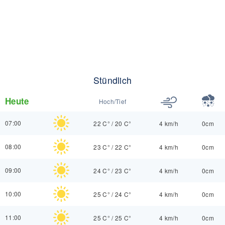
Stündlich
Heute
Hoch/Tief
07:00
22 C°
/
20 C°
4 km/h
0cm
08:00
23 C°
/
22 C°
4 km/h
0cm
09:00
24 C°
/
23 C°
4 km/h
0cm
10:00
25 C°
/
24 C°
4 km/h
0cm
11:00
25 C°
/
25 C°
4 km/h
0cm