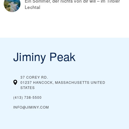
Ein Sommer, der nichts von dir will – im Tiroler
Lechtal
Jiminy Peak
37 COREY RD.
01237 HANCOCK, MASSACHUSETTS
UNITED
STATES
(413) 738-5500
INFO@JIMINY.COM