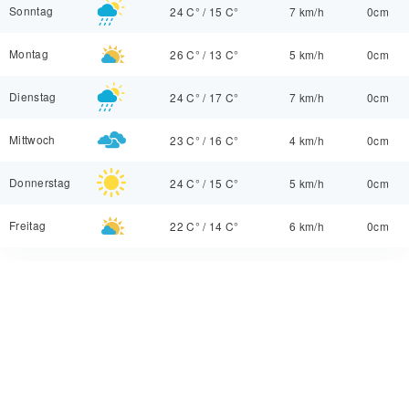
Sonntag
24 C°
/
15 C°
7 km/h
0cm
Montag
26 C°
/
13 C°
5 km/h
0cm
Dienstag
24 C°
/
17 C°
7 km/h
0cm
Mittwoch
23 C°
/
16 C°
4 km/h
0cm
Donnerstag
24 C°
/
15 C°
5 km/h
0cm
Freitag
22 C°
/
14 C°
6 km/h
0cm