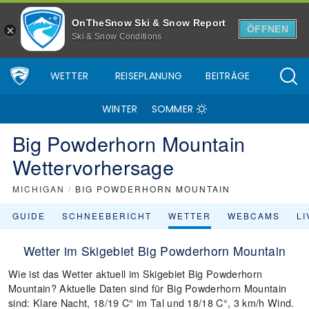
OnTheSnow Ski & Snow Report
ÖFFNEN
Ski & Snow Conditions
WETTER
REISEPLANUNG
BEITRÄGE
WINTER
SOMMER
Big Powderhorn Mountain
Wettervorhersage
MICHIGAN
/
BIG POWDERHORN MOUNTAIN
GUIDE
SCHNEEBERICHT
WETTER
WEBCAMS
L
Wetter im Skigebiet Big Powderhorn Mountain
Wie ist das Wetter aktuell im Skigebiet Big Powderhorn
Mountain? Aktuelle Daten sind für Big Powderhorn Mountain
sind: Klare Nacht, 18/19 C° im Tal und 18/18 C°, 3 km/h Wind.