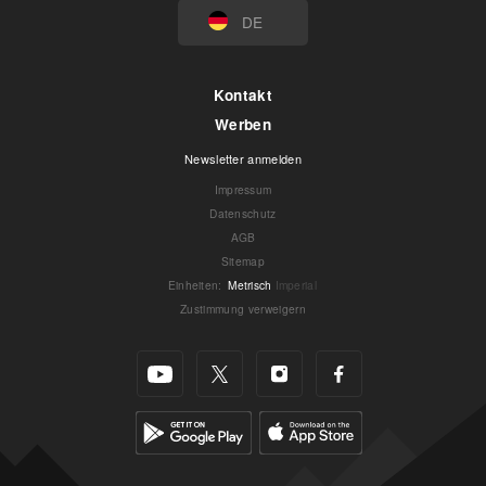
DE
Kontakt
Werben
Newsletter anmelden
Impressum
Datenschutz
AGB
Sitemap
Einheiten
:
Metrisch
Imperial
Zustimmung verweigern