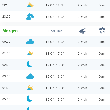
22:00
19 C°
/
18 C°
2 km/h
0cm
23:00
18 C°
/
18 C°
2 km/h
0cm
Morgen
Hoch/Tief
00:00
18 C°
/
18 C°
3 km/h
0cm
01:00
18 C°
/
17 C°
2 km/h
0cm
02:00
17 C°
/
16 C°
2 km/h
0cm
03:00
16 C°
/
16 C°
1 km/h
0cm
04:00
16 C°
/
16 C°
1 km/h
0cm
05:00
16 C°
/
15 C°
2 km/h
0cm