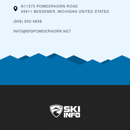
N11375 POWDERHORN ROAD
49911 BESSEMER, MICHIGAN
UNITED STATES
(906) 932-4838
INFO@BIGPOWDERHORN.NET