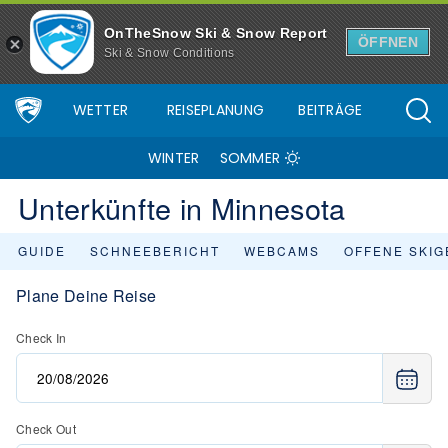
OnTheSnow Ski & Snow Report
ÖFFNEN
Ski & Snow Conditions
WETTER
REISEPLANUNG
BEITRÄGE
WINTER
SOMMER
Unterkünfte in Minnesota
GUIDE
SCHNEEBERICHT
WEBCAMS
OFFENE SKIG
Plane Deine Reise
Check In
Check Out