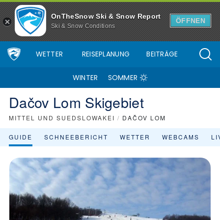
Skigebiet Dačov Lom - Skiinfo.de
OnTheSnow Ski & Snow Report
ÖFFNEN
Ski & Snow Conditions
WETTER
REISEPLANUNG
BEITRÄGE
WINTER
SOMMER
Dačov Lom Skigebiet
MITTEL UND SUEDSLOWAKEI
/
DAČOV LOM
GUIDE
SCHNEEBERICHT
WETTER
WEBCAMS
L