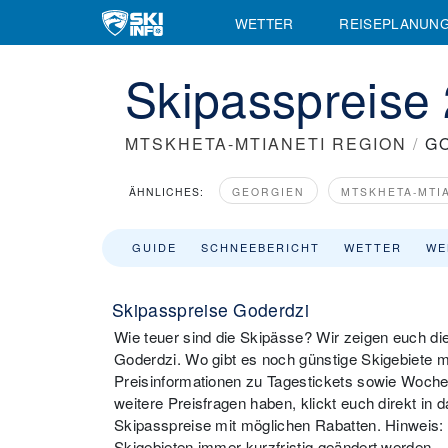
WETTER
REISEPLANUN
Skipasspreise
MTSKHETA-MTIANETI REGION
/
G
ÄHNLICHES:
GEORGIEN
MTSKHETA-MTI
GUIDE
SCHNEEBERICHT
WETTER
WE
Skipasspreise Goderdzi
Wie teuer sind die Skipässe? Wir zeigen euch di
Goderdzi. Wo gibt es noch günstige Skigebiete mi
Preisinformationen zu Tagestickets sowie Wochen
weitere Preisfragen haben, klickt euch direkt in d
Skipasspreise mit möglichen Rabatten. Hinweis
Skigebieten immer kurzfristig geändert werden.