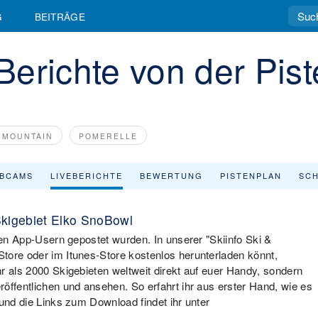
G
BEITRÄGE
erichte von der Pist
 MOUNTAIN
POMERELLE
BCAMS
LIVEBERICHTE
BEWERTUNG
PISTENPLAN
SCH
Skigebiet Elko SnoBowl
eren App-Usern gepostet wurden. In unserer "Skiinfo Ski &
tore oder im Itunes-Store kostenlos herunterladen könnt,
r als 2000 Skigebieten weltweit direkt auf euer Handy, sondern
öffentlichen und ansehen. So erfahrt ihr aus erster Hand, wie es
 und die Links zum Download findet ihr unter