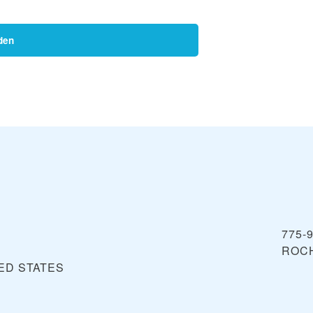
den
775-
ROC
ED STATES