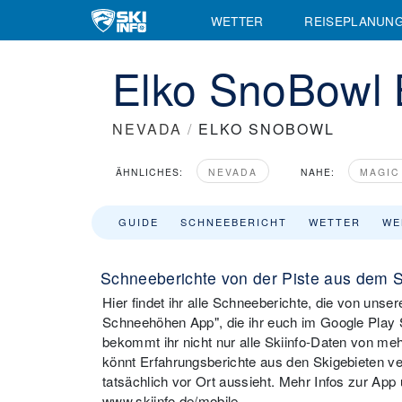
WETTER
REISEPLANUN
Elko SnoBowl B
NEVADA
/
ELKO SNOBOWL
ÄHNLICHES:
NEVADA
NAHE:
MAGIC
GUIDE
SCHNEEBERICHT
WETTER
WE
Schneeberichte von der Piste aus dem 
Hier findet ihr alle Schneeberichte, die von uns
Schneehöhen App", die ihr euch im Google Play S
bekommt ihr nicht nur alle Skiinfo-Daten von meh
könnt Erfahrungsberichte aus den Skigebieten ver
tatsächlich vor Ort aussieht. Mehr Infos zur App
www.skiinfo.de/mobile.