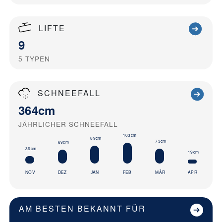
LIFTE
9
5
TYPEN
SCHNEEFALL
364cm
JÄHRLICHER SCHNEEFALL
103cm
89cm
73cm
69cm
36cm
19cm
NOV
DEZ
JAN
FEB
MÄR
APR
AM BESTEN BEKANNT FÜR