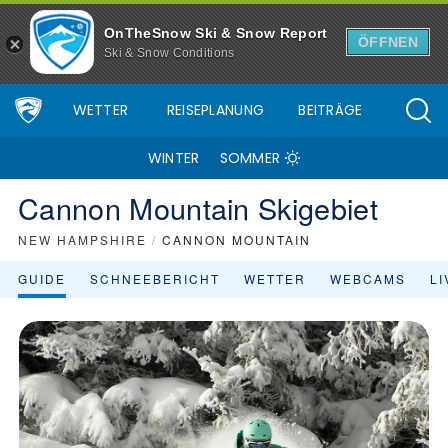
OnTheSnow Ski & Snow Report
ÖFFNEN
Ski & Snow Conditions
WETTER
REISEPLANUNG
BEITRÄGE
WINTER
SOMMER
Cannon Mountain Skigebiet
NEW HAMPSHIRE
/
CANNON MOUNTAIN
GUIDE
SCHNEEBERICHT
WETTER
WEBCAMS
L