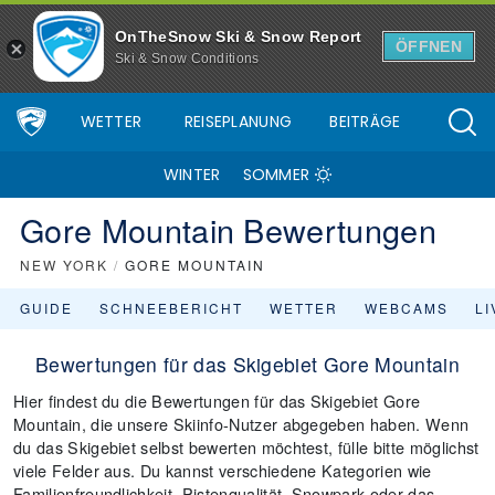
OnTheSnow Ski & Snow Report
ÖFFNEN
Ski & Snow Conditions
WETTER
REISEPLANUNG
BEITRÄGE
WINTER
SOMMER
Gore Mountain Bewertungen
NEW YORK
/
GORE MOUNTAIN
GUIDE
SCHNEEBERICHT
WETTER
WEBCAMS
L
Bewertungen für das Skigebiet Gore Mountain
Hier findest du die Bewertungen für das Skigebiet Gore
Mountain, die unsere Skiinfo-Nutzer abgegeben haben. Wenn
du das Skigebiet selbst bewerten möchtest, fülle bitte möglichst
viele Felder aus. Du kannst verschiedene Kategorien wie
Familienfreundlichkeit, Pistenqualität, Snowpark oder das