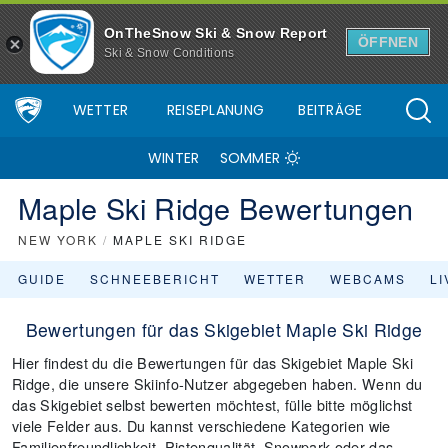
OnTheSnow Ski & Snow Report
ÖFFNEN
Ski & Snow Conditions
WETTER
REISEPLANUNG
BEITRÄGE
WINTER
SOMMER
Maple Ski Ridge Bewertungen
NEW YORK
/
MAPLE SKI RIDGE
GUIDE
SCHNEEBERICHT
WETTER
WEBCAMS
L
Bewertungen für das Skigebiet Maple Ski Ridge
Hier findest du die Bewertungen für das Skigebiet Maple Ski
Ridge, die unsere Skiinfo-Nutzer abgegeben haben. Wenn du
das Skigebiet selbst bewerten möchtest, fülle bitte möglichst
viele Felder aus. Du kannst verschiedene Kategorien wie
Familienfreundlichkeit, Pistenqualität, Snowpark oder das