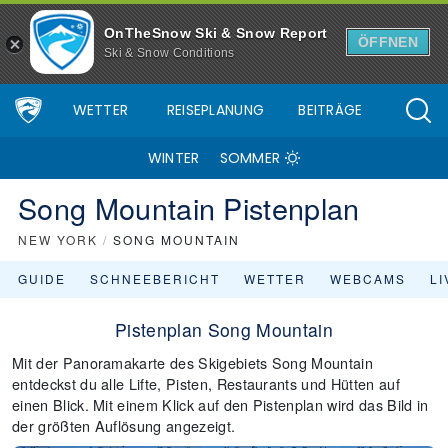
OnTheSnow Ski & Snow Report
ÖFFNEN
Ski & Snow Conditions
WETTER
REISEPLANUNG
BEITRÄGE
WINTER
SOMMER
Song Mountain Pistenplan
NEW YORK
/
SONG MOUNTAIN
GUIDE
SCHNEEBERICHT
WETTER
WEBCAMS
L
Pistenplan Song Mountain
Mit der Panoramakarte des Skigebiets Song Mountain
entdeckst du alle Lifte, Pisten, Restaurants und Hütten auf
einen Blick. Mit einem Klick auf den Pistenplan wird das Bild in
der größten Auflösung angezeigt.