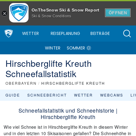
OnTheSnow Ski & Snow Report
ÖFFNEN
Ski & Snow Conditions
WETTER
REISEPLANUNG
BEITRÄGE
WINTER
SOMMER
Hirschberglifte Kreuth
Schneefallstatistik
OBERBAYERN
/
HIRSCHBERGLIFTE KREUTH
GUIDE
SCHNEEBERICHT
WETTER
WEBCAMS
L
Schneefallstatistik und Schneehistorie |
Hirschberglifte Kreuth
Wie viel Schnee ist in Hirschberglifte Kreuth in diesem Winter
und in den letzten 10 Skisaisonen gefallen? Die Schneehöhe in