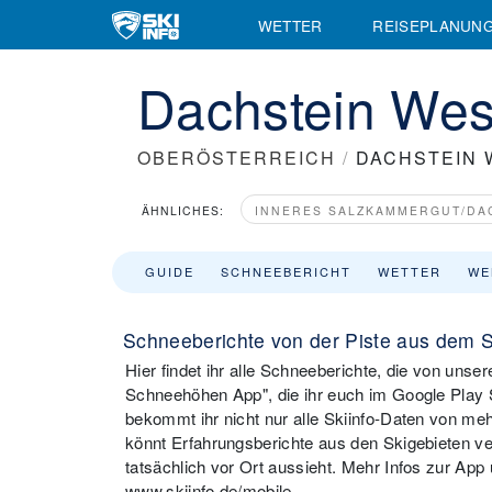
WETTER
REISEPLANUN
Dachstein West
OBERÖSTERREICH
/
DACHSTEIN 
ÄHNLICHES:
INNERES SALZKAMMERGUT/DAC
GUIDE
SCHNEEBERICHT
WETTER
WE
Schneeberichte von der Piste aus dem S
Hier findet ihr alle Schneeberichte, die von uns
Schneehöhen App", die ihr euch im Google Play S
bekommt ihr nicht nur alle Skiinfo-Daten von meh
könnt Erfahrungsberichte aus den Skigebieten ver
tatsächlich vor Ort aussieht. Mehr Infos zur App
www.skiinfo.de/mobile.