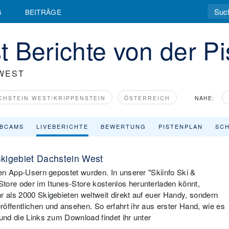
G
BEITRÄGE
 Berichte von der Pi
WEST
HSTEIN WEST/KRIPPENSTEIN
ÖSTERREICH
NAHE:
BCAMS
LIVEBERICHTE
BEWERTUNG
PISTENPLAN
SCH
kigebiet Dachstein West
eren App-Usern gepostet wurden. In unserer "Skiinfo Ski &
tore oder im Itunes-Store kostenlos herunterladen könnt,
r als 2000 Skigebieten weltweit direkt auf euer Handy, sondern
öffentlichen und ansehen. So erfahrt ihr aus erster Hand, wie es
 und die Links zum Download findet ihr unter