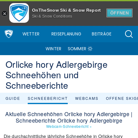
OnTheSnow Ski & Snow Report
ÖFFNEN
Ski & Snow Conditions
WETTER
REISEPLANUNG
BEITRÄGE
WINTER
SOMMER
Orlicke hory Adlergebirge
Schneehöhen und
Schneeberichte
GUIDE
SCHNEEBERICHT
WEBCAMS
OFFENE SKIG
Aktuelle Schneehöhen Orlicke hory Adlergebirge |
Schneeberichte Orlicke hory Adlergebirge
Webcam-Schneebericht
»
Die durchschnittliche jährliche Schneehöhe in Orlicke hory