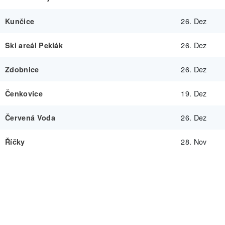
26. Dez
Kunčice
26. Dez
Ski areál Peklák
26. Dez
Zdobnice
19. Dez
Čenkovice
26. Dez
Červená Voda
28. Nov
Říčky