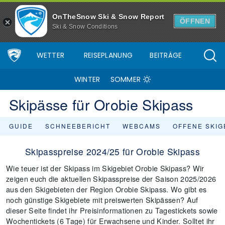
OnTheSnow Ski & Snow Report
ÖFFNEN
Ski & Snow Conditions
WETTER
REISEPLANUNG
BEITRÄGE
WINTER
SOMMER
Skipässe für Orobie Skipass
GUIDE
SCHNEEBERICHT
WEBCAMS
OFFENE SKIG
Skipasspreise 2024/25 für Orobie Skipass
Wie teuer ist der Skipass im Skigebiet Orobie Skipass? Wir
zeigen euch die aktuellen Skipasspreise der Saison 2025/2026
aus den Skigebieten der Region Orobie Skipass. Wo gibt es
noch günstige Skigebiete mit preiswerten Skipässen? Auf
dieser Seite findet ihr Preisinformationen zu Tagestickets sowie
Wochentickets (6 Tage) für Erwachsene und Kinder. Solltet ihr