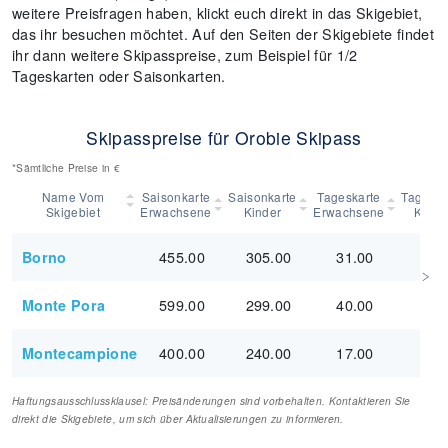
weitere Preisfragen haben, klickt euch direkt in das Skigebiet,
das ihr besuchen möchtet. Auf den Seiten der Skigebiete findet
ihr dann weitere Skipasspreise, zum Beispiel für 1/2
Tageskarten oder Saisonkarten.
Skipasspreise für Orobie Skipass
*Sämtliche Preise in €
Name Vom
Saisonkarte
Saisonkarte
Tageskarte
Tageska
Skigebiet
Erwachsene
Kinder
Erwachsene
Kinde
455.00
305.00
31.00
18.
Borno
599.00
299.00
40.00
20.
Monte Pora
400.00
240.00
17.00
-
Montecampione
Haftungsausschlussklausel: Preisänderungen sind vorbehalten. Kontaktieren Sie
direkt die Skigebiete, um sich über Aktualisierungen zu informieren.