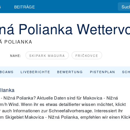
G
BEITRÄGE
žná Polianka Wetterv
Á POLIANKA
NAHE:
SKIPARK MAGURA
FRIČKOVCE
BCAMS
LIVEBERICHTE
BEWERTUNG
PISTENPLAN
SCH
lianka
 - Nižná Polianka? Aktuelle Daten sind für Makovica - Nižná
km/h Wind. Wenn ihr es etwas detaillierter wissen möchtet, klickt
hr auch Informationen zur Schneefallvorhersage. Interessiert ihr
im Skigebiet Makovica - Nižná Polianka, empfehlen wir einen Klic