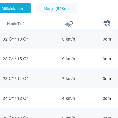
Mittelstation
Berg
(
648m
)
Hoch/Tief
32 C°
/
18 C°
3 km/h
0cm
23 C°
/
15 C°
9 km/h
0cm
23 C°
/
14 C°
7 km/h
0cm
24 C°
/
12 C°
4 km/h
0cm
29 C°
/
13 C°
3 km/h
0cm