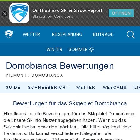
OnTheSnow Ski & Snow Report
ÖFFNEN
Ski & Snow Conditions
WETTER
REISEPLANUNG
BEITRÄGE
WINTER
SOMMER
Domobianca Bewertungen
PIEMONT
/
DOMOBIANCA
GUIDE
SCHNEEBERICHT
WETTER
WEBCAMS
L
Bewertungen für das Skigebiet Domobianca
Hier findest du die Bewertungen für das Skigebiet Domobianca,
die unsere Skiinfo-Nutzer abgegeben haben. Wenn du das
Skigebiet selbst bewerten möchtest, fülle bitte möglichst viele
Felder aus. Du kannst verschiedene Kategorien wie
Familienfreundlichkeit, Pistenqualität, Snowpark oder das