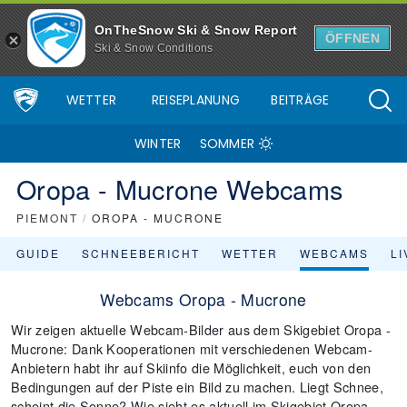
OnTheSnow Ski & Snow Report
ÖFFNEN
Ski & Snow Conditions
WETTER
REISEPLANUNG
BEITRÄGE
WINTER
SOMMER
Oropa - Mucrone Webcams
PIEMONT
/
OROPA - MUCRONE
GUIDE
SCHNEEBERICHT
WETTER
WEBCAMS
L
Webcams Oropa - Mucrone
Wir zeigen aktuelle Webcam-Bilder aus dem Skigebiet Oropa -
Mucrone: Dank Kooperationen mit verschiedenen Webcam-
Anbietern habt ihr auf Skiinfo die Möglichkeit, euch von den
Bedingungen auf der Piste ein Bild zu machen. Liegt Schnee,
scheint die Sonne? Wie sieht es aktuell im Skigebiet Oropa -