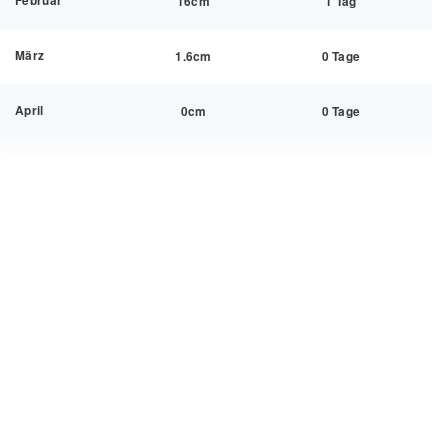
Februar
16cm
1 Tag
März
1.6cm
0 Tage
April
0cm
0 Tage