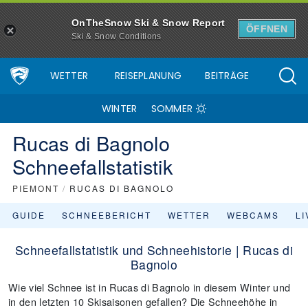
OnTheSnow Ski & Snow Report
ÖFFNEN
Ski & Snow Conditions
WETTER
REISEPLANUNG
BEITRÄGE
WINTER
SOMMER
Rucas di Bagnolo
Schneefallstatistik
PIEMONT
/
RUCAS DI BAGNOLO
GUIDE
SCHNEEBERICHT
WETTER
WEBCAMS
L
Schneefallstatistik und Schneehistorie | Rucas di
Bagnolo
Wie viel Schnee ist in Rucas di Bagnolo in diesem Winter und
in den letzten 10 Skisaisonen gefallen? Die Schneehöhe in