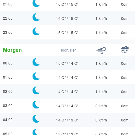
21:00
16 C°
/
15 C°
1 km/h
0cm
22:00
16 C°
/
15 C°
1 km/h
0cm
23:00
15 C°
/
15 C°
1 km/h
0cm
Morgen
Hoch/Tief
00:00
15 C°
/
14 C°
1 km/h
0cm
01:00
14 C°
/
14 C°
1 km/h
0cm
02:00
14 C°
/
14 C°
1 km/h
0cm
03:00
14 C°
/
14 C°
0 km/h
0cm
04:00
14 C°
/
13 C°
0 km/h
0cm
05:00
13 C°
/
13 C°
0 km/h
0cm