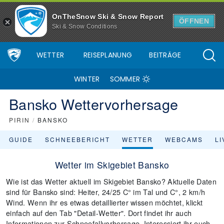
OnTheSnow Ski & Snow Report
ÖFFNEN
Ski & Snow Conditions
WETTER
REISEPLANUNG
BEITRÄGE
WINTER
SOMMER
Bansko Wettervorhersage
PIRIN
/
BANSKO
GUIDE
SCHNEEBERICHT
WETTER
WEBCAMS
L
Wetter im Skigebiet Bansko
Wie ist das Wetter aktuell im Skigebiet Bansko? Aktuelle Daten
sind für Bansko sind: Heiter, 24/25 C° im Tal und C°, 2 km/h
Wind. Wenn ihr es etwas detaillierter wissen möchtet, klickt
einfach auf den Tab "Detail-Wetter". Dort findet ihr auch
Informationen zur Schneefallvorhersage. Interessiert ihr euch