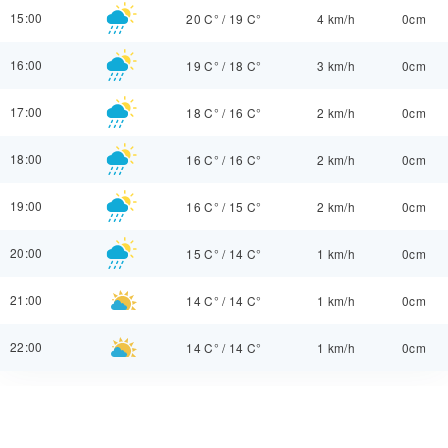
15:00
20 C°
/
19 C°
4 km/h
0cm
16:00
19 C°
/
18 C°
3 km/h
0cm
17:00
18 C°
/
16 C°
2 km/h
0cm
18:00
16 C°
/
16 C°
2 km/h
0cm
19:00
16 C°
/
15 C°
2 km/h
0cm
20:00
15 C°
/
14 C°
1 km/h
0cm
21:00
14 C°
/
14 C°
1 km/h
0cm
22:00
14 C°
/
14 C°
1 km/h
0cm