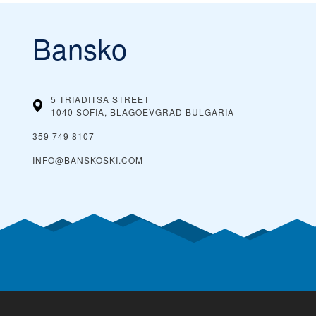
Bansko
5 TRIADITSA STREET
1040 SOFIA, BLAGOEVGRAD
BULGARIA
359 749 8107
INFO@BANSKOSKI.COM