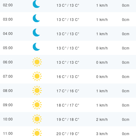
02:00
13 C°
/
13 C°
1 km/h
0cm
03:00
13 C°
/
13 C°
1 km/h
0cm
04:00
13 C°
/
13 C°
1 km/h
0cm
05:00
13 C°
/
13 C°
0 km/h
0cm
06:00
13 C°
/
13 C°
0 km/h
0cm
07:00
16 C°
/
13 C°
0 km/h
0cm
08:00
17 C°
/
16 C°
1 km/h
0cm
09:00
18 C°
/
17 C°
1 km/h
0cm
10:00
19 C°
/
18 C°
2 km/h
0cm
11:00
20 C°
/
19 C°
3 km/h
0cm