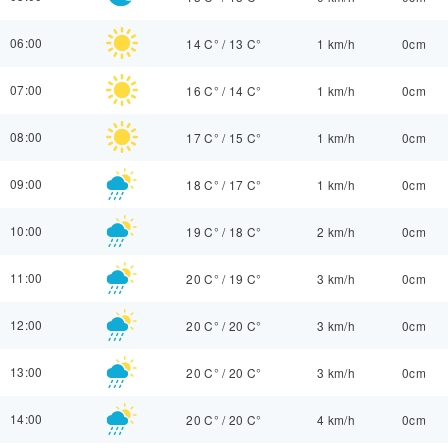
06:00
14 C°
/
13 C°
1 km/h
0cm
07:00
16 C°
/
14 C°
1 km/h
0cm
08:00
17 C°
/
15 C°
1 km/h
0cm
09:00
18 C°
/
17 C°
1 km/h
0cm
10:00
19 C°
/
18 C°
2 km/h
0cm
11:00
20 C°
/
19 C°
3 km/h
0cm
12:00
20 C°
/
20 C°
3 km/h
0cm
13:00
20 C°
/
20 C°
3 km/h
0cm
14:00
20 C°
/
20 C°
4 km/h
0cm